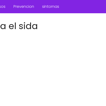
sos
Prevencion
sintomas
a el sida