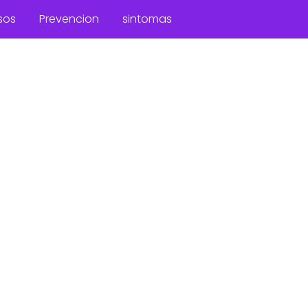
sos
Prevencion
sintomas
a